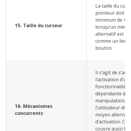
La taille du cur
pointeur doit êt
minimum de 44p
15- Taille du curseur
lorsqu’un méca
alternatif est p
comme un lien 
bouton.
Il s’agit de s’as
l’activation d’un
fonctionnalité n
dépendante d’u
manipulation, q
16- Mécanismes
l’utilisateur dis
concurrents
moyen alternati
d’activation. Ce 
couvre aussi bi