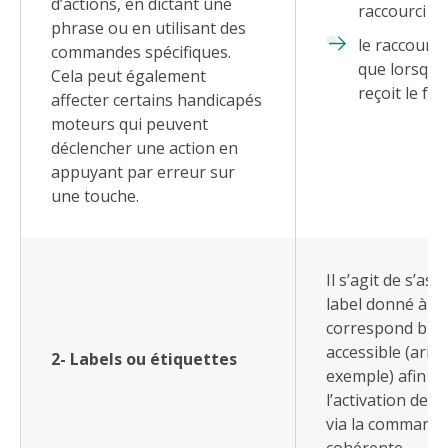
d’actions, en dictant une
raccourci ;
phrase ou en utilisant des
le raccourci 
commandes spécifiques.
que lorsque 
Cela peut également
reçoit le foc
affecter certains handicapés
moteurs qui peuvent
déclencher une action en
appuyant par erreur sur
une touche.
Il s’agit de s’as
label donné à 
correspond bien
accessible (aria-
2- Labels ou étiquettes
exemple) afin d
l’activation de c
via la commande
cohérente.