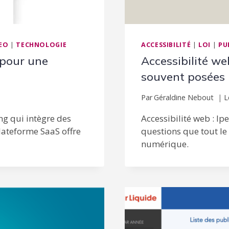
EO
|
TECHNOLOGIE
ACCESSIBILITÉ
|
LOI
|
PU
 pour une
Accessibilité we
souvent posées
Par
Géraldine Nebout
L
ng qui intègre des
Accessibilité web : I
lateforme SaaS offre
questions que tout le 
numérique.