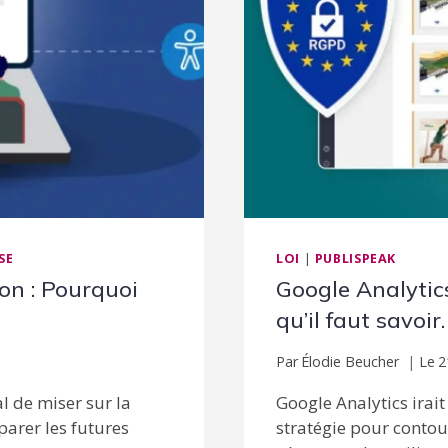
SE
LOI
|
PUBLISPEAK
on : Pourquoi
Google Analytic
qu’il faut savoir.
Par
Élodie Beucher
Le
2
l de miser sur la
Google Analytics irai
arer les futures
stratégie pour contour