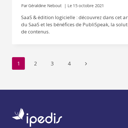
Par
Géraldine Nebout
Le
15 octobre 2021
SaaS & édition logicielle : découvrez dans cet ar
du SaaS et les bénéfices de PubliSpeak, la solut
de contenus.
Navigation
Page
1
2
3
4
suivante
de
page