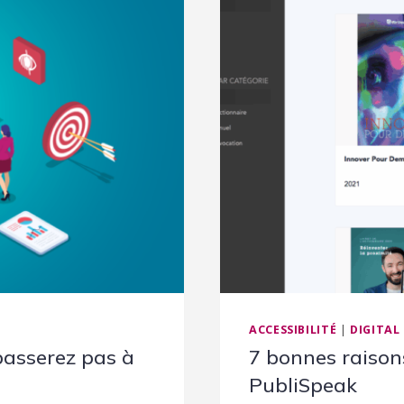
ACCESSIBILITÉ
|
DIGITAL
 passerez pas à
7 bonnes raisons
PubliSpeak