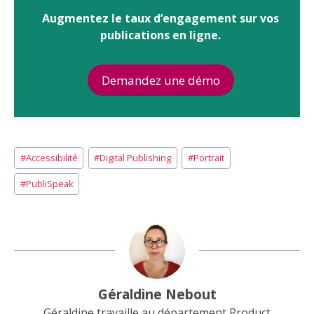
Augmentez le taux d’engagement sur vos
publications en ligne.
Demandez une démo
Étiquettes
#
Accessibilité
#
Digital Publishing
#
Portrait
de
la
#
PubliSpeak
publication :
Géraldine Nebout
Géraldine travaille au département Product