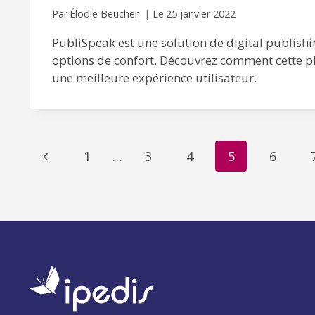
Par
Élodie Beucher
Le
25 janvier 2022
PubliSpeak est une solution de digital publishi
options de confort. Découvrez comment cette p
une meilleure expérience utilisateur.
Navigation
Page
1
…
3
4
5
6
précédente
de
page