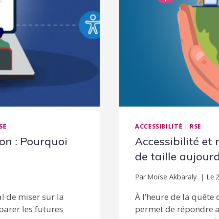
SE
ACCESSIBILITÉ
|
RSE
on : Pourquoi
Accessibilité e
de taille aujour
Par
Moïse Akbaraly
Le
l de miser sur la
À l’heure de la quête
arer les futures
permet de répondre a