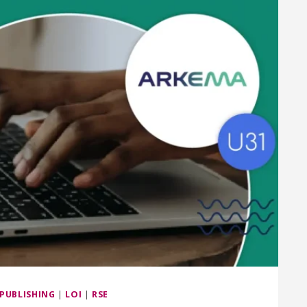
 PUBLISHING
|
LOI
|
RSE