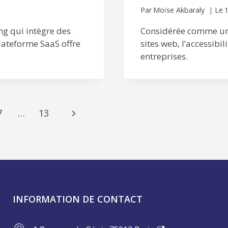
Par
Moïse Akbaraly
Le
1
ng qui intègre des
Considérée comme un 
lateforme SaaS offre
sites web, l’accessibi
entreprises.
Page
7
…
13
suivante
INFORMATION DE CONTACT