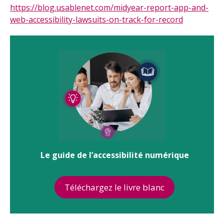
https://blog.usablenet.com/midyear-report-app-and-
web-accessibility-lawsuits-on-track-for-record
Le guide de l’accessibilité numérique
Téléchargez le livre blanc