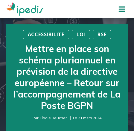
Aller
au
contenu
ACCESSIBILITÉ
LOI
RSE
Mettre en place son
schéma pluriannuel en
prévision de la directive
européenne – Retour sur
l’accompagnement de La
Poste BGPN
Par
Élodie Beucher
Le
21 mars 2024