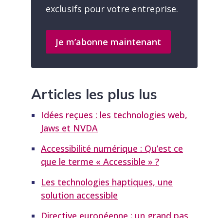
exclusifs pour votre entreprise.
Je m’abonne maintenant
Articles les plus lus
Idées reçues : les technologies web,
Jaws et NVDA
Accessibilité numérique : Qu’est ce
que le terme « Accessible » ?
Les technologies haptiques, une
solution accessible
Directive européenne : un grand pas