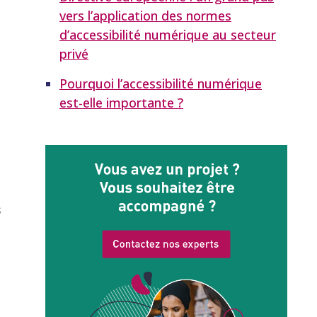
vers l’application des normes
d’accessibilité numérique au secteur
privé
Pourquoi l’accessibilité numérique
est-elle importante ?
s