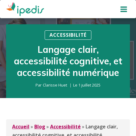
Aller
au
contenu
ACCESSIBILITÉ
Langage clair,
accessibilité cognitive, et
accessibilité numérique
Par
Clarisse Huet
Le
1 juillet 2025
Accueil
»
Blog
»
Accessibilité
»
Langage clair,
accessibilité cognitive, et accessibilité