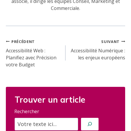
associé, il dirige les équipes Conseil, Marketing et
Commerciale.
Navigation
PRÉCÉDENT
SUIVANT
de
Accessibilité Web :
Accessibilité Numérique :
Planifiez avec Précision
les enjeux européens
l’article
votre Budget
Trouver un article
Rechercher