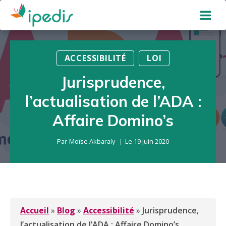
Aller
au
contenu
ACCESSIBILITÉ
LOI
Jurisprudence,
l’actualisation de l’ADA :
Affaire Domino’s
Par
Moïse Akbaraly
Le
19 juin 2020
Accueil
»
Blog
»
Accessibilité
»
Jurisprudence,
l’actualisation de l’ADA : Affaire Domino’s