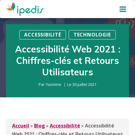
Aller
au
contenu
ACCESSIBILITÉ
TECHNOLOGIE
Accessibilité Web 2021 :
Chiffres-clés et Retours
Utilisateurs
Par
Yasmine
Le
30 juillet 2021
Accueil
»
Blog
»
Accessibilité
»
Accessibilité
Web 2021 : Chiffres-clés et Retours Utilisateurs