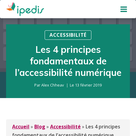
Aller
au
contenu
ACCESSIBILITÉ
Les 4 principes
fondamentaux de
l’accessibilité numérique
Par
Alex Chheav
Le
13 février 2019
Accueil
»
Blog
»
Accessibilité
»
Les 4 principes
fondamentaux de l’accessibilité numérique